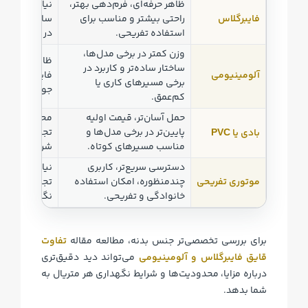
ظاهر حرفه‌ای، فرم‌دهی بهتر،
نیازمند مراقب
فایبرگلاس
راحتی بیشتر و مناسب برای
ساخت مناسب
استفاده تفریحی.
در صورت آسی
وزن کمتر در برخی مدل‌ها،
ظاهر و راحت
ساختار ساده‌تر و کاربرد در
آلومینیومی
فایبرگلاس مح
برخی مسیرهای کاری یا
جوش و ساخت 
کم‌عمق.
حمل آسان‌تر، قیمت اولیه
محدودیت در پ
پایین‌تر در برخی مدل‌ها و
تجهیزات، ایم
بادی یا
PVC
مناسب مسیرهای کوتاه.
شرایط موج یا ب
دسترسی سریع‌تر، کاربری
نیازمند انتخا
موتوری تفریحی
چندمنظوره، امکان استفاده
تجهیزات ایمن
خانوادگی و تفریحی.
نگهداری.
برای بررسی تخصصی‌تر جنس بدنه، مطالعه مقاله
تفاوت
قایق فایبرگلاس و آلومینیومی
می‌تواند دید دقیق‌تری
درباره مزایا، محدودیت‌ها و شرایط نگهداری هر متریال به
شما بدهد.