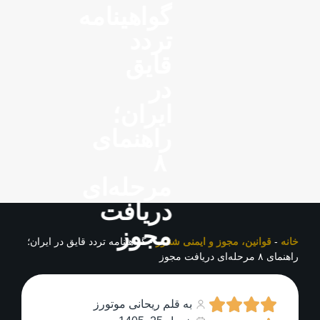
گواهینامه
تردد
قایق
در
ایران؛
راهنمای
۸
مرحله‌ای
دریافت
مجوز
خانه
-
قوانین، مجوز و ایمنی شناور
-
گواهینامه تردد قایق در ایران؛
راهنمای ۸ مرحله‌ای دریافت مجوز
به قلم ریحانی موتورز