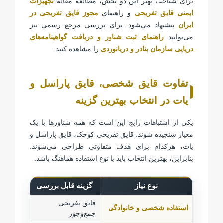
برای شناخت بهتر این دو بخش، مطالعه مقاله
تجهیزات
ایمنی قایق تفریحی
و راهنمای
مجوز قایق تفریحی در
ایران
پیشنهاد می‌شود. برای بررسی مرجع رسمی نیز
می‌توانید
راهنمای ثبت شناور و دریافت گواهینامه‌های
دریایی سازمان بنادر و دریانوردی
را مشاهده کنید.
تفاوت قایق شخصی، قایق پاراسل و
یات در انتخاب بهترین گزینه
یکی از اشتباهات رایج این است که همه شناورها با یک
معیار سنجیده شوند. قایق تفریحی کوچک، قایق پاراسل و
یات، هرکدام برای هدف متفاوتی طراحی می‌شوند.
بنابراین، بهترین انتخاب باید با نوع استفاده هماهنگ باشد.
نوع نیاز
گزینه قابل بررسی
قایق تفریحی
راحتی، ا
استفاده شخصی و خانوادگی
جمع‌وجور
موتور و ه