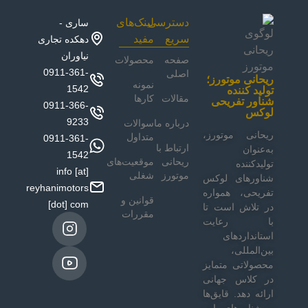
دسترسی
لینک‌های
ساری -
سریع
مفید
دهکده تجاری
نیاوران
صفحه
محصولات
0911-361-
اصلی
ریحانی موتورز؛
نمونه
1542
تولید کننده
مقالات
کار‌ها
شناور تفریحی
0911-366-
لوکس
9233
درباره ما
سوالات
ریحانی موتورز،
متداول
0911-361-
ارتباط با
به‌عنوان
1542
ریحانی
موقعیت‌های
تولیدکننده
info [at]
موتورز
شغلی
شناور‌های لوکس
reyhanimotors
تفریحی، همواره
قوانین و
[dot] com
در تلاش است تا
مقررات
با رعایت
استانداردهای
بین‌المللی،
محصولاتی متمایز
در کلاس جهانی
ارائه دهد. قایق‌ها
و شناورهای این